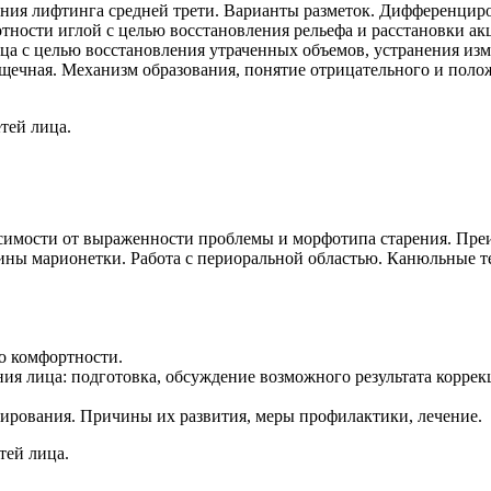
ния лифтинга средней трети. Варианты разметок. Дифференцир
тности иглой с целью восстановления рельефа и расстановки ак
ца с целью восстановления утраченных объемов, устранения из
ещечная. Механизм образования, понятие отрицательного и поло
тей лица.
исимости от выраженности проблемы и морфотипа старения. Пре
ины марионетки. Работа с периоральной областью. Канюльные т
о комфортности.
я лица: подготовка, обсуждение возможного результата коррек
ирования. Причины их развития, меры профилактики, лечение.
тей лица.