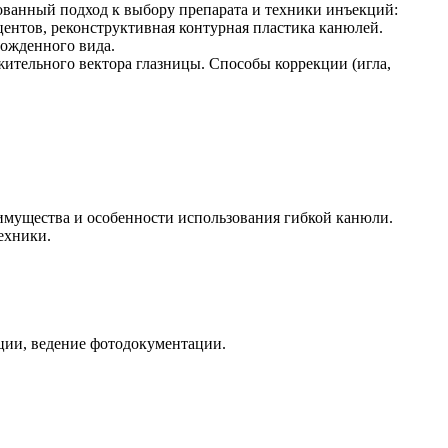
ованный подход к выбору препарата и техники инъекций:
центов, реконструктивная контурная пластика канюлей.
можденного вида.
жительного вектора глазницы. Способы коррекции (игла,
имущества и особенности использования гибкой канюли.
ехники.
ции, ведение фотодокументации.