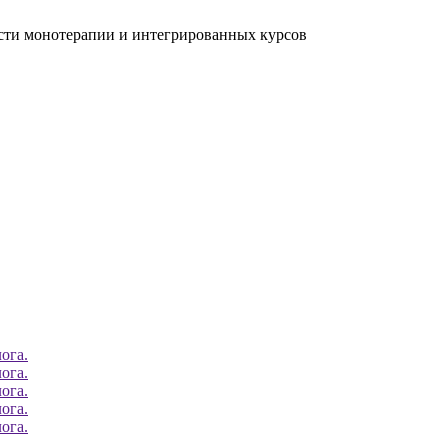
ости монотерапии и интегрированных курсов
ога.
ога.
ога.
ога.
ога.