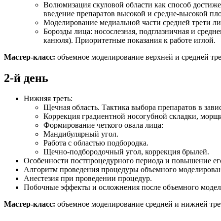
Волюмизация скуловой области как способ достиже
введение препаратов высокой и средне-высокой пло
Моделирование медиальной части средней трети ли
Борозды лица: носослезная, подглазничная и средн
канюля). Приоритетные показания к работе иглой.
Мастер-класс:
объемное моделирование верхней и средней тре
2-й день
Нижняя треть:
Щечная область. Тактика выбора препаратов в зав
Коррекция градиентной носогубной складки, морщ
Формирование четкого овала лица:
Мандибулярный угол.
Работа с областью подбородка.
Щечно-подбородочный угол, коррекция брылей.
Особенности постпроцедурного периода и повышение ег
Алгоритм проведения процедуры объемного моделировани
Анестезия при проведении процедур.
Побочные эффекты и осложнения после объемного модел
Мастер-класс:
объемное моделирование средней и нижней тре