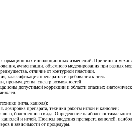
еформационных инволюционных изменений. Причины и механизм
рования, аугментации, объемного моделирования при разных мо
реимущества, отличие от контурной пластики.
ия, классификация препаратов и требования к ним.
ти, преимущества, спектр возможностей.
ица: зоны допустимой коррекции и области опасных анатомическ
канюлей.
техники (игла, канюля);
я, дозировка препарата, техники работы иглой и канюлей;
алого, болезненного вида. Определение наиболее оптимального 
 канюлей и иглой. Нюансы введения препарата канюлей, наибол
еров в зависимости от процедуры.