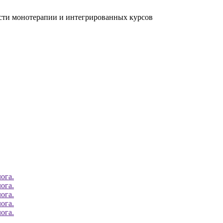
ости монотерапии и интегрированных курсов
ога.
ога.
ога.
ога.
ога.