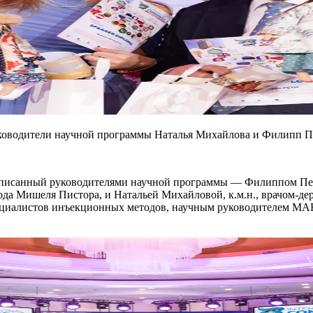
ководители научной программы Наталья Михайлова и Филипп П
дписанный руководителями научной программы — Филиппом Пет
тода Мишеля Пистора, и Натальей Михайловой, к.м.н., врачом-д
специалистов инъекционных методов, научным руководителе