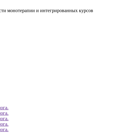
ости монотерапии и интегрированных курсов
ога.
ога.
ога.
ога.
ога.