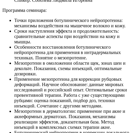
Спикер:
Соболева Людмила Игоревна
Программа семинара:
Точки приложения ботулинического нейропротеина:
механизмы воздействия на мышечное волокно и кожу.
Сроки наступления эффекта и продолжительность:
сравнительные аспекты при воздействии на кожу и
мышцы.
Особенности восстановления ботулинического
нейропротеина для применения в интрадермальных
техниках. Понятие о мезопротеине.
Мезопротеин в омоложении области щек, зонах шеи и
декольте. Показания, схемы инъекций, оптимальные
дозировки.
Применение мезопротеина для коррекции рубцовых
деформаций. Научное обоснование: данные мировых
исследований и российский опыт. Оптимальные сроки
превентивной терапии. Работа с уже существующими
рубцами: оценка показаний, подбор доз, техники
инъекций. Сочетание с другими методами.
Мезопротеин в дерматологии: применение при акне и
акнеформных дерматозах. Показания, механизмы
реализации эффектов, доказательная база. Метод
инъекций в комплексных схемах терапии акне.
Ботулинический нейропротеин в коррекции локального