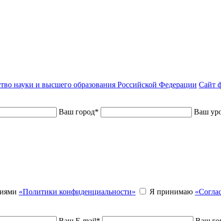
тво науки и высшего образования Российской Федерации
Сайт ф
Ваш город
*
Ваш уро
виями
«Политики конфиденциальности»
Я принимаю
«Согла
Ваш E-mail
*
Ваш го