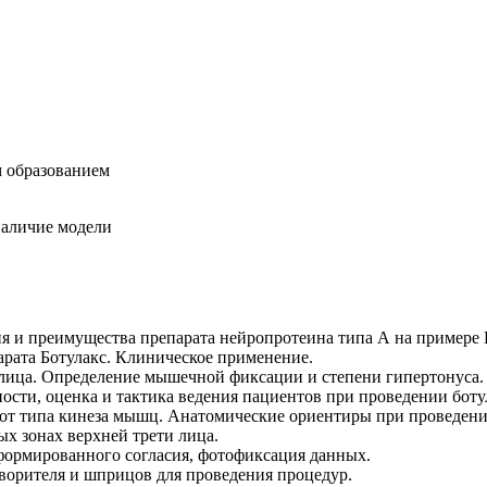
 образованием
наличие модели
я и преимущества препарата нейропротеина типа А на примере Б
арата Ботулакс. Клиническое применение.
лица. Определение мышечной фиксации и степени гипертонуса.
сти, оценка и тактика ведения пациентов при проведении бот
 от типа кинеза мышц. Анатомические ориентиры при проведени
ых зонах верхней трети лица.
формированного согласия, фотофиксация данных.
ворителя и шприцов для проведения процедур.