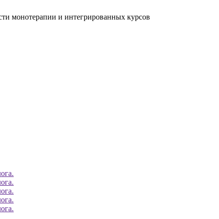
ости монотерапии и интегрированных курсов
ога.
ога.
ога.
ога.
ога.