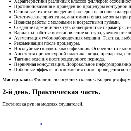
Характеристики различных классов филлеров: особеннос
Противопоказания к проведению процедуры контурной п
Основные техники введения филлеров на основе гиалуро
Эстетические ориентиры, анатомия и опасные зоны при ра
Нюансы работы с молодыми и возрастными губами.
Создание гармоничных губ: общепринятые параметры, и
Варианты работы: восстановление контура, увеличение о
Аугментация губоподбородочных морщин. Тактика, выбо
Рекомендации после процедуры.
Носогубные складки: классификация. Особенности выпол
Анестезия при контурной пластике: виды, препараты, сп
Тактика ведения постпроцедурного периода.
Первичная консультация. Добровольное информированное
Побочные эффекты и осложнения после проведения конт
Мастер-класс:
Филлинг носогубных складок. Коррекция формы
2-й день. Практическая часть.
Постановка рук на моделях слушателей.