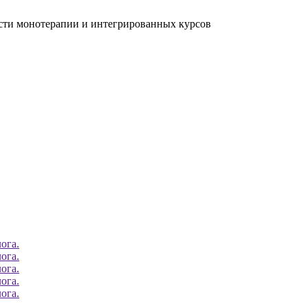
ости монотерапии и интегрированных курсов
ога.
ога.
ога.
ога.
ога.