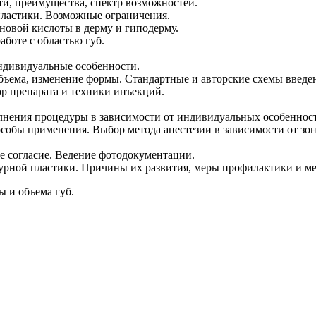
ти, преимущества, спектр возможностей.
ластики. Возможные ограничения.
новой кислоты в дерму и гиподерму.
боте с областью губ.
ндивидуальные особенности.
бъема, изменение формы. Стандартные и авторские схемы введен
р препарата и техники инъекций.
нения процедуры в зависимости от индивидуальных особенност
особы применения. Выбор метода анестезии в зависимости от зо
 согласие. Ведение фотодокументации.
урной пластики. Причины их развития, меры профилактики и м
 и объема губ.