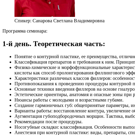
Спикер:
Санарова Светлана Владимировна
Программа семинара:
1-й день. Теоретическая часть:
Понятие о контурной пластике, ее преимущества, отличи
Классификация препаратов и требования к ним. Принцип
Физико-химические и морфофункциональные характерист
кислоты как способ пролонгирования филлингового эффе
Характеристики различных классов филлеров: особеннос
Противопоказания к проведению процедуры контурной п
Основные техники введения филлеров на основе гиалуро
Эстетические ориентиры, анатомия и опасные зоны при ра
Нюансы работы с молодыми и возрастными губами.
Создание гармоничных губ: общепринятые параметры, и
Варианты работы: восстановление контура, увеличение о
Аугментация губоподбородочных морщин. Тактика, выбо
Рекомендации после процедуры.
Носогубные складки: классификация. Особенности выпол
Анестезия при контурной пластике: виды, препараты, сп