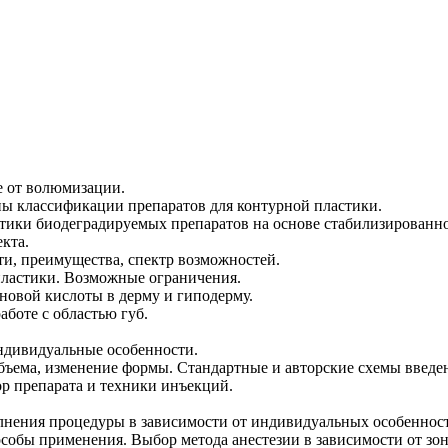
е от волюмизации.
ы классификации препаратов для контурной пластики.
ики биодеградируемых препаратов на основе стабилизированн
кта.
ти, преимущества, спектр возможностей.
ластики. Возможные ограничения.
новой кислоты в дерму и гиподерму.
боте с областью губ.
ндивидуальные особенности.
бъема, изменение формы. Стандартные и авторские схемы введен
р препарата и техники инъекций.
нения процедуры в зависимости от индивидуальных особенност
особы применения. Выбор метода анестезии в зависимости от зо