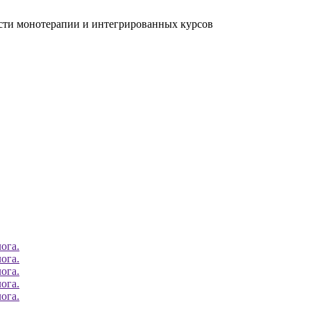
ости монотерапии и интегрированных курсов
ога.
ога.
ога.
ога.
ога.