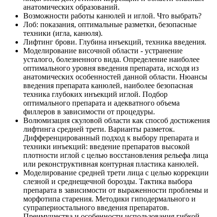
анатомических образований.
Возможности работы канюлей и иглой. Что выбрать?
Лоб: показания, оптимальные разметки, безопасные
техники (игла, канюля).
Лифтинг брови. Глубина инъекций, техника введения.
Моделирование височной области - устранение
усталого, болезненного вида. Определение наиболее
оптимального уровня введения препарата, исходя из
анатомических особенностей данной области. Нюансы
введения препарата канюлей, наиболее безопасная
техника глубоких инъекций иглой. Подбор
оптимального препарата и адекватного объема
филлеров в зависимости от процедуры.
Волюмизация скуловой области как способ достижения
лифтинга средней трети. Варианты разметок.
Дифференцированный подход к выбору препарата и
техники инъекций: введение препаратов высокой
плотности иглой с целью восстановления рельефа лица
или реконструктивная контурная пластика канюлей.
Моделирование средней трети лица с целью коррекции
слезной и среднещечной борозды. Тактика выбора
препарата в зависимости от выраженности проблемы и
морфотипа старения. Методики гиподермального и
супрапериостального введения препаратов.
Преимущества и особенности использования гибкой