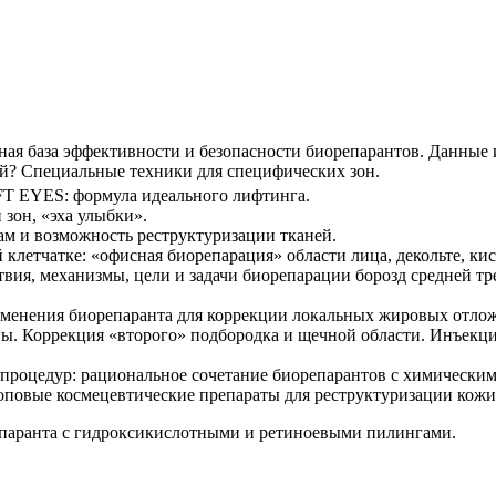
ая база эффективности и безопасности биорепарантов. Данные 
ой? Специальные техники для специфических зон.
T EYES: формула идеального лифтинга.
зон, «эха улыбки».
ам и возможность реструктуризации тканей.
летчатке: «офисная биорепарация» области лица, декольте, кис
вия, механизмы, цели и задачи биорепарации борозд средней т
именения биорепаранта для коррекции локальных жировых отло
ны. Коррекция «второго» подбородка и щечной области. Инъек
оцедур: рациональное сочетание биорепарантов с химическим
оповые космецевтические препараты для реструктуризации кожи
паранта с гидроксикислотными и ретиноевыми пилингами.