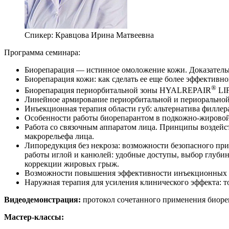
Спикер:
Кравцова Ирина Матвеевна
Программа семинара:
Биорепарация — истинное омоложение кожи. Доказательн
Биорепарация кожи: как сделать ее еще более эффективн
®
Биорепарация периорбитальной зоны HYALREPAIR
LIF
Линейное армирование периорбитальной и периоральной 
Инъекционная терапия области губ: альтернатива филлер
Особенности работы биорепарантом в подкожно-жировой к
Работа со связочным аппаратом лица. Принципы воздейст
макрорельефа лица.
Липоредукция без некроза: возможности безопасного пр
работы иглой и канюлей: удобные доступы, выбор глуби
коррекции жировых грыж.
Возможности повышения эффективности инъекционных пр
Наружная терапия для усиления клинического эффекта: т
Видеодемонстрация:
протокол сочетанного применения биоре
Мастер-классы: