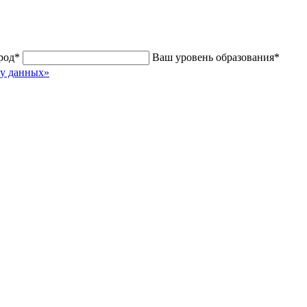
род
*
Ваш уровень образования
*
ку данных»