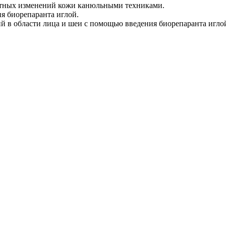
стных изменений кожи канюльными техниками.
я биорепаранта иглой.
 в области лица и шеи с помощью введения биорепаранта игло