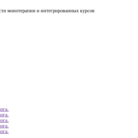
ости монотерапии и интегрированных курсов
ога.
ога.
ога.
ога.
ога.