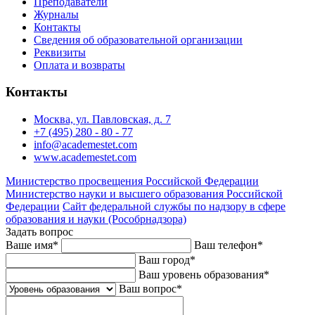
Преподаватели
Журналы
Контакты
Сведения об образовательной организации
Реквизиты
Оплата и возвраты
Контакты
Москва, ул. Павловская, д. 7
+7 (495) 280 - 80 - 77
info@academestet.com
www.academestet.com
Министерство просвещения Российской Федерации
Министерство науки и высшего образования Российской
Федерации
Сайт федеральной службы по надзору в сфере
образования и науки (Рособрнадзора)
Задать вопрос
Ваше имя
*
Ваш телефон
*
Ваш город
*
Ваш уровень образования
*
Ваш вопрос
*