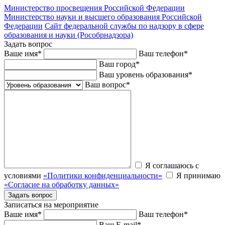
Министерство просвещения Российской Федерации
Министерство науки и высшего образования Российской
Федерации
Сайт федеральной службы по надзору в сфере
образования и науки (Рособрнадзора)
Задать вопрос
Ваше имя
*
Ваш телефон
*
Ваш город
*
Ваш уровень образования
*
Ваш вопрос
*
Я соглашаюсь с
условиями
«Политики конфиденциальности»
Я принимаю
«Согласие на обработку данных»
Записаться на мероприятие
Ваше имя
*
Ваш телефон
*
Ваш E-mail
*