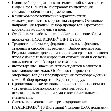
Понятие биорепарации в инъекционной косметологии.
Виды HYALREPAIR Bioreparant: концентрация,
составы, особенности применения.
Клинико-морфологические характеристики
мелкоморщинистого морфотипа старения. Основные
направления терапии. Выбор препаратов. Протоколы
коррекции морщин лица и шеи.
Особенности работы в периорбитальной зоне. Схема
®
процедуры HYALREPAIR
LIFT EYES.
Трудности работы с деформационным морфотипом
старения и способы их решения. Выбор препаратов.
Результативные протоколы коррекции гравитационного
птоза с локальными жировыми отложениями в области
лица, шеи и тела. Авторские техники.
Фотостарение. Значение антиоксидантов в защите и
восстановлении кожи. Особенности применения
биорепарантов для предупреждения фотоповреждения
кожи. Выбор препаратов. Курсы процедур.
Проблемная кожа: основные проявления и способы их
устранения. Возможности и правила работы
инъекционными препаратами с воспалительными
элементами.
Системное омоложение через оздоровление.
®
HYALREPAIR
-10 Bioreparant Vitasome EXO: показания