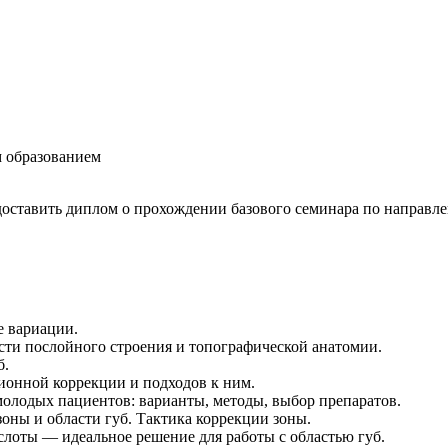
 образованием
доставить диплом о прохождении базового семинара по направл
е вариации.
сти послойного строения и топографической анатомии.
б.
ионной коррекции и подходов к ним.
молодых пациентов: варианты, методы, выбор препаратов.
ны и области губ. Тактика коррекции зоны.
лоты — идеальное решение для работы с областью губ.