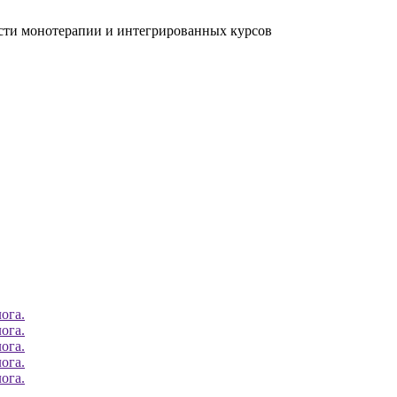
ости монотерапии и интегрированных курсов
ога.
ога.
ога.
ога.
ога.