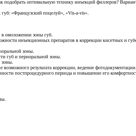
Как подобрать оптимальную технику инъекций филлеров? Вариа
губ: «Французский поцелуй», «Vis-a-vis».
 в омоложении зоны губ.
можности инъекционных препаратов в коррекции кисетных и гу
иоральной зоны.
ти губ и периоральной зоны.
 зоны.
е возможного результата коррекции, ведение фотодокументации
ности постпроцедурного периода и повышение его комфортност
ны.