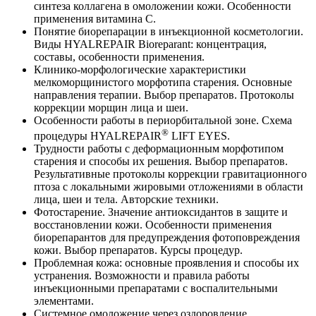
синтеза коллагена в омоложении кожи. Особенности
применения витамина С.
Понятие биорепарации в инъекционной косметологии.
Виды HYALREPAIR Bioreparant: концентрация,
составы, особенности применения.
Клинико-морфологические характеристики
мелкоморщинистого морфотипа старения. Основные
направления терапии. Выбор препаратов. Протоколы
коррекции морщин лица и шеи.
Особенности работы в периорбитальной зоне. Схема
®
процедуры HYALREPAIR
LIFT EYES.
Трудности работы с деформационным морфотипом
старения и способы их решения. Выбор препаратов.
Результативные протоколы коррекции гравитационного
птоза с локальными жировыми отложениями в области
лица, шеи и тела. Авторские техники.
Фотостарение. Значение антиоксидантов в защите и
восстановлении кожи. Особенности применения
биорепарантов для предупреждения фотоповреждения
кожи. Выбор препаратов. Курсы процедур.
Проблемная кожа: основные проявления и способы их
устранения. Возможности и правила работы
инъекционными препаратами с воспалительными
элементами.
Системное омоложение через оздоровление.