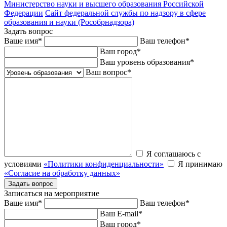
Министерство науки и высшего образования Российской
Федерации
Сайт федеральной службы по надзору в сфере
образования и науки (Рособрнадзора)
Задать вопрос
Ваше имя
*
Ваш телефон
*
Ваш город
*
Ваш уровень образования
*
Ваш вопрос
*
Я соглашаюсь с
условиями
«Политики конфиденциальности»
Я принимаю
«Согласие на обработку данных»
Записаться на мероприятие
Ваше имя
*
Ваш телефон
*
Ваш E-mail
*
Ваш город
*