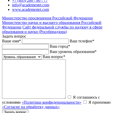
+7 (495) 280 - 80 - 77
info@academestet.com
www.academestet.com
Министерство просвещения Российской Федерации
Министерство науки и высшего образования Российской
Федерации
Сайт федеральной службы по надзору в сфере
образования и науки (Рособрнадзора)
Задать вопрос
Ваше имя
*
Ваш телефон
*
Ваш город
*
Ваш уровень образования
*
Ваш вопрос
*
Я соглашаюсь с
условиями
«Политики конфиденциальности»
Я принимаю
«Согласие на обработку данных»