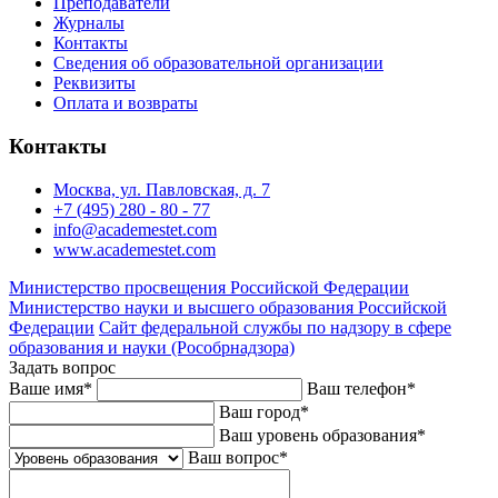
Преподаватели
Журналы
Контакты
Сведения об образовательной организации
Реквизиты
Оплата и возвраты
Контакты
Москва, ул. Павловская, д. 7
+7 (495) 280 - 80 - 77
info@academestet.com
www.academestet.com
Министерство просвещения Российской Федерации
Министерство науки и высшего образования Российской
Федерации
Сайт федеральной службы по надзору в сфере
образования и науки (Рособрнадзора)
Задать вопрос
Ваше имя
*
Ваш телефон
*
Ваш город
*
Ваш уровень образования
*
Ваш вопрос
*