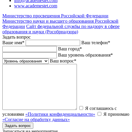
info@academestet.com
www.academestet.com
Министерство просвещения Российской Федерации
Министерство науки и высшего образования Российской
Федерации
Сайт федеральной службы по надзору в сфере
образования и науки (Рособрнадзора)
Задать вопрос
Ваше имя
*
Ваш телефон
*
Ваш город
*
Ваш уровень образования
*
Ваш вопрос
*
Я соглашаюсь с
условиями
«Политики конфиденциальности»
Я принимаю
«Согласие на обработку данных»
Записаться на мероприятие