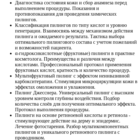
Диагностика состояния кожи и сбор анамнеза перед
выполнением процедуры. Показания и
противопоказания для проведения химических
пилингов.
Классификация пилингов по типу кислот и уровню
пенетрации. Взаимосвязь между механизмом действия
пилинга и ожидаемого результата. Тактика выбора
оптимального пилингового состава с учетом пожеланий
и возможностей пациента.
α-гидроксикислотные (фруктовые) пилинги в практике
косметолога. Преимущества и различия между
кислотами. Профессиональный протокол применения
фруктовых кислот, кратность и количество процедур.
Мультифруктовый пилинг с эффектом неинвазивной
карбокситерапии. Стимуляция микроциркуляции кожи в
эффектах омоложения и увлажнения.
Пилинг Джесснера. Универсальный пилинг с высоким
уровнем контроля глубины воздействия. Подбор
количества слоёв для получения оптимального эффекта.
Протокол выполнения процедуры.
Пилинги на основе ретиноевой кислоты и ретинола -
стимулирующее действие на дерму и эпидермис.
Лечение фотостарения. Разбор мультикомпонентных
пилингов и уникального ретиноевого пилинга с
проводником.