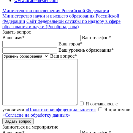
www.academestet.com
Министерство просвещения Российской Федерации
Министерство науки и высшего образования Российской
Федерации
Сайт федеральной службы по надзору в сфере
образования и науки (Рособрнадзора)
Задать вопрос
Ваше имя
*
Ваш телефон
*
Ваш город
*
Ваш уровень образования
*
Ваш вопрос
*
Я соглашаюсь с
условиями
«Политики конфиденциальности»
Я принимаю
«Согласие на обработку данных»
Записаться на мероприятие
Ваше имя
*
Ваш телефон
*