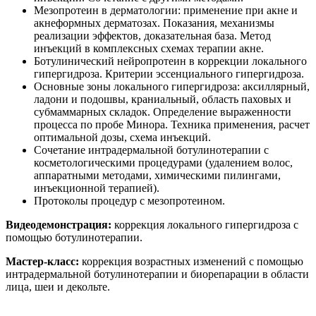
Мезопротеин в дерматологии: применение при акне и
акнеформных дерматозах. Показания, механизмы
реализации эффектов, доказательная база. Метод
инъекций в комплексных схемах терапии акне.
Ботулинический нейропротеин в коррекции локального
гипергидроза. Критерии эссенциального гипергидроза.
Основные зоны локального гипергидроза: аксиллярный,
ладони и подошвы, краниальный, область паховых и
субмаммарных складок. Определение выраженности
процесса по пробе Минора. Техника применения, расчет
оптимальной дозы, схема инъекций.
Сочетание интрадермальной ботулинотерапии с
косметологическими процедурами (удалением волос,
аппаратными методами, химическими пилингами,
инъекционной терапией).
Протоколы процедур с мезопротеином.
Видеодемонстрация:
коррекция локального гипергидроза с
помощью ботулинотерапии.
Мастер-класс:
коррекция возрастных изменений с помощью
интрадермальной ботулинотерапии и биорепарации в области
лица, шеи и декольте.