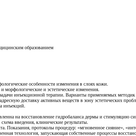
едицинским образованием
фологические особенности изменения в слоях кожи.
 и морфологические и эстетические изменения.
задачи инъекционной терапии. Варианты применяемых методик 
 адресную доставку активных веществ в зону эстетических проб
а инъекций.
вленна на восстановление гидробаланса дермы и стимуляцию си
схема введения, клинические результаты.
рата. Показания, протоколы процедур: «мгновенное сияние», «и
енная технология, запускающая собственные процессы восстано