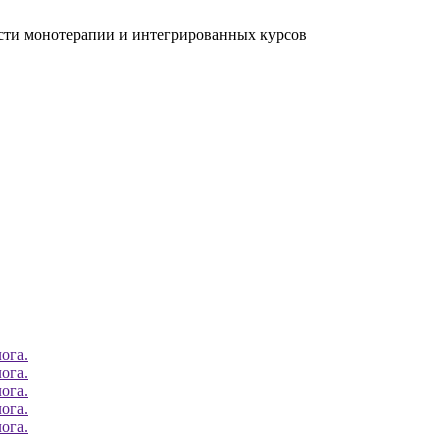
ости монотерапии и интегрированных курсов
ога.
ога.
ога.
ога.
ога.