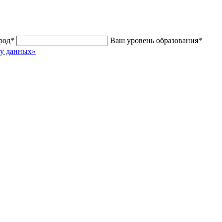
род
*
Ваш уровень образования
*
ку данных»