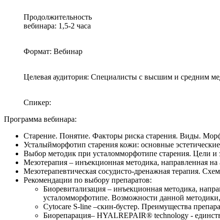
Продолжительность
вебинара: 1,5-2 часа
Формат: Вебинар
Целевая аудитория: Специалисты с высшим и средним м
Спикер:
Программа вебинара:
Старение. Понятие. Факторы риска старения. Виды. Мор
Усталыйморфотип старения кожи: основные эстетические
Выбор методик при усталомморфотипе старения. Цели и 
Мезотерапия – инъекционная методика, направленная на
Мезотерапевтическая сосудисто-дренажная терапия. Схем
Рекомендации по выбору препаратов:
Биоревитализация – инъекционная методика, напра
усталомморфотипе. Возможности данной методики, 
Cytocare S-line –скин-бустер. Преимущества препа
Биорепарация– HYALREPAIR® technology - единств