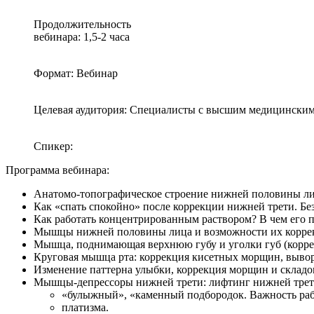
Продолжительность
вебинара: 1,5-2 часа
Формат: Вебинар
Целевая аудитория: Специалисты с высшим медицинским
Спикер:
Программа вебинара:
Анатомо-топографическое строение нижней половины ли
Как «спать спокойно» после коррекции нижней трети. Бе
Как работать концентрированным раствором? В чем его 
Мышцы нижней половины лица и возможности их корре
Мышца, поднимающая верхнюю губу и уголки губ (коррек
Круговая мышца рта: коррекция кисетных морщин, вывор
Изменение паттерна улыбки, коррекция морщин и складо
Мышцы-депрессоры нижней трети: лифтинг нижней трети;
«булыжный», «каменный подбородок. Важность раб
платизма.