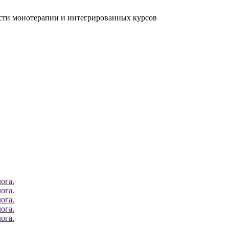
ости монотерапии и интегрированных курсов
ога.
ога.
ога.
ога.
ога.