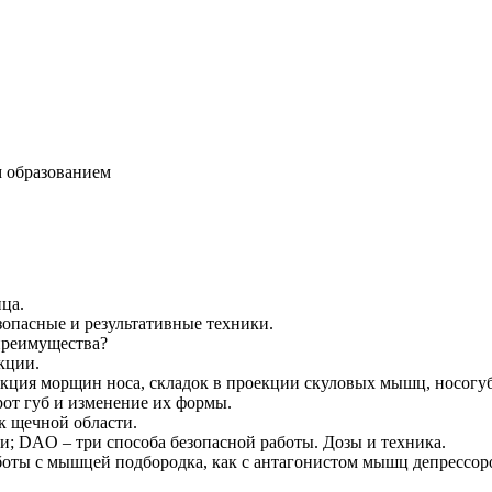
 образованием
ца.
зопасные и результативные техники.
преимущества?
кции.
ция морщин носа, складок в проекции скуловых мышц, носогубн
от губ и изменение их формы.
к щечной области.
 DAO – три способа безопасной работы. Дозы и техника.
оты с мышцей подбородка, как с антагонистом мышц депрессор