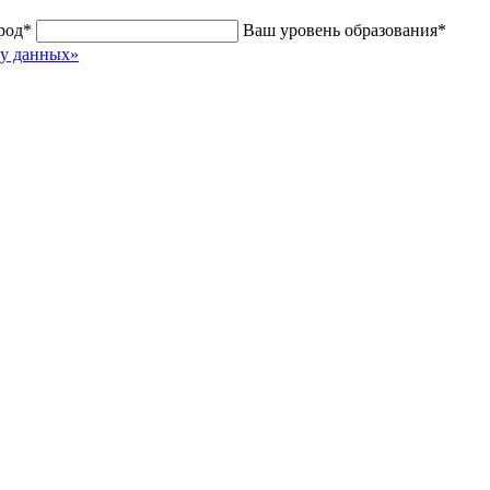
род
*
Ваш уровень образования
*
ку данных»