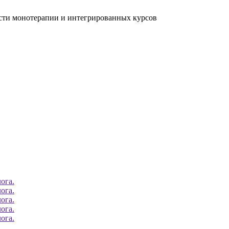
ости монотерапии и интегрированных курсов
ога.
ога.
ога.
ога.
ога.