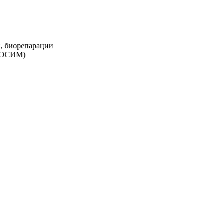
, биорепарации
(ЕОСИМ)