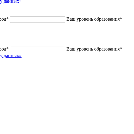
ку данных»
род
*
Ваш уровень образования
*
род
*
Ваш уровень образования
*
ку данных»