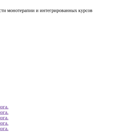
ости монотерапии и интегрированных курсов
ога.
ога.
ога.
ога.
ога.